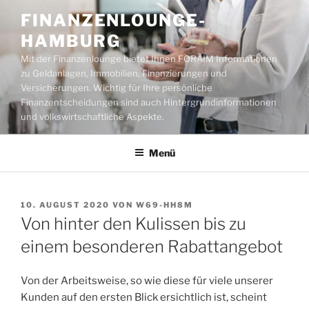
Zum
FINANZENLOUNGE-
Inhalt
HAMBURG
springen
Mit der Finanzenlounge bietet Ihnen FORAIM Informationen
zu Geldanlagen, Immobilien, Finanzierungen und
Versicherungen. Wichtig für Ihre persönliche
Finanzentscheidungen sind auch Hintergrundinformationen
und volkswirtschaftliche Aspekte.
Menü
VERÖFFENTLICHT
10. AUGUST 2020
VON
W69-HH8M
AM
Von hinter den Kulissen bis zu
einem besonderen Rabattangebot
Von der Arbeitsweise, so wie diese für viele unserer
Kunden auf den ersten Blick ersichtlich ist, scheint