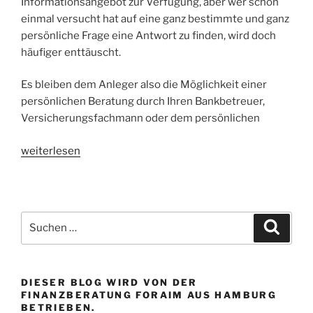
Informationsangebot zur Verfügung, aber wer schon
einmal versucht hat auf eine ganz bestimmte und ganz
persönliche Frage eine Antwort zu finden, wird doch
häufiger enttäuscht.
Es bleiben dem Anleger also die Möglichkeit einer
persönlichen Beratung durch Ihren Bankbetreuer,
Versicherungsfachmann oder dem persönlichen
„Altersvorsorge
weiterlesen
und
Immobilien
als
Geldanlage:
Suchen
Suche
Überzeugendes
nach:
Informationskonzept
für
DIESER BLOG WIRD VON DER
Privatpersonen“
FINANZBERATUNG FORAIM AUS HAMBURG
BETRIEBEN.