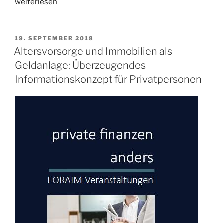
„Altersvorsorge
weiterlesen
–
weshalb
Hoffnung
VERÖFFENTLICHT
19. SEPTEMBER 2018
AM
nicht
Altersvorsorge und Immobilien als
angebracht
Geldanlage: Überzeugendes
ist“
Informationskonzept für Privatpersonen