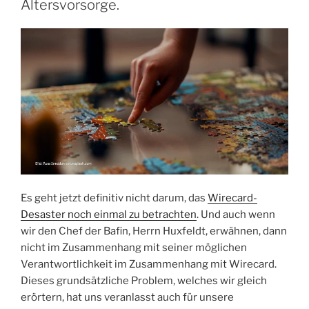
Altersvorsorge.
Sie
können
aber
für
sich
persönlich
etwas
dagegen
tun“
Es geht jetzt definitiv nicht darum, das
Wirecard-
Desaster noch einmal zu betrachten
. Und auch wenn
wir den Chef der Bafin, Herrn Huxfeldt, erwähnen, dann
nicht im Zusammenhang mit seiner möglichen
Verantwortlichkeit im Zusammenhang mit Wirecard.
Dieses grundsätzliche Problem, welches wir gleich
erörtern, hat uns veranlasst auch für unsere