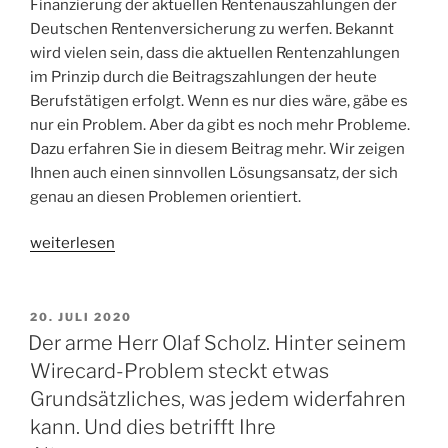
Finanzierung der aktuellen Rentenauszahlungen der
Deutschen Rentenversicherung zu werfen. Bekannt
wird vielen sein, dass die aktuellen Rentenzahlungen
im Prinzip durch die Beitragszahlungen der heute
Berufstätigen erfolgt. Wenn es nur dies wäre, gäbe es
nur ein Problem. Aber da gibt es noch mehr Probleme.
Dazu erfahren Sie in diesem Beitrag mehr. Wir zeigen
Ihnen auch einen sinnvollen Lösungsansatz, der sich
genau an diesen Problemen orientiert.
„Ein
weiterlesen
verstecktes
Problem
der
VERÖFFENTLICHT
20. JULI 2020
AM
gesetzlichen
Der arme Herr Olaf Scholz. Hinter seinem
Rentenversicherung
Wirecard-Problem steckt etwas
wird
Grundsätzliches, was jedem widerfahren
jeden
kann. Und dies betrifft Ihre
treffen,