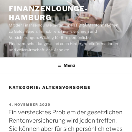
Zum
FINANZENLOUNGE-
Inhalt
HAMBURG
springen
Mit der Finanzenlounge bietet Ihnen FORAIM Informationen
zu Geldanlagen, Immobilien, Finanzierungen und
Versicherungen. Wichtig für Ihre persönliche
Finanzentscheidungen sind auch Hintergrundinformationen
und volkswirtschaftliche Aspekte.
Menü
KATEGORIE:
ALTERSVORSORGE
VERÖFFENTLICHT
4. NOVEMBER 2020
AM
Ein verstecktes Problem der gesetzlichen
Rentenversicherung wird jeden treffen,
Sie können aber für sich persönlich etwas