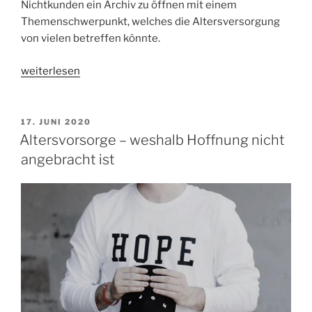
Nichtkunden ein Archiv zu öffnen mit einem
Themenschwerpunkt, welches die Altersversorgung
von vielen betreffen könnte.
„Der
weiterlesen
arme
Herr
Olaf
VERÖFFENTLICHT
17. JUNI 2020
AM
Scholz.
Altersvorsorge – weshalb Hoffnung nicht
Hinter
angebracht ist
seinem
Wirecard-
Problem
steckt
etwas
Grundsätzliches,
was
jedem
widerfahren