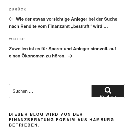
Beitragsnavigation
Vorheriger
ZURÜCK
Beitrag
Wie der etwas vorsichtige Anleger bei der Suche
nach Rendite vom Finanzamt „bestraft“ wird …
Nächster
WEITER
Beitrag
Zuweilen ist es für Sparer und Anleger sinnvoll, auf
einen Ökonomen zu hören.
Suchen
nach:
Suchen
DIESER BLOG WIRD VON DER
FINANZBERATUNG FORAIM AUS HAMBURG
BETRIEBEN.