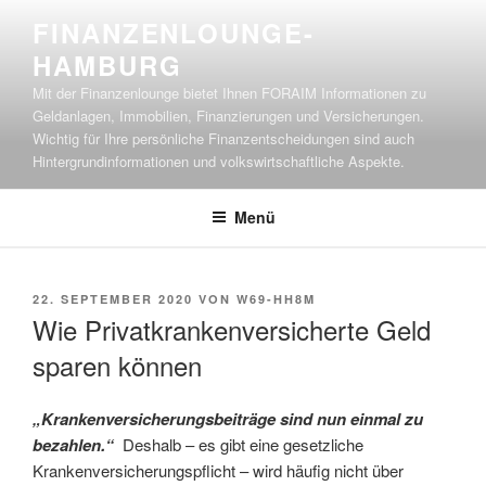
Zum
FINANZENLOUNGE-
Inhalt
HAMBURG
springen
Mit der Finanzenlounge bietet Ihnen FORAIM Informationen zu
Geldanlagen, Immobilien, Finanzierungen und Versicherungen.
Wichtig für Ihre persönliche Finanzentscheidungen sind auch
Hintergrundinformationen und volkswirtschaftliche Aspekte.
Menü
VERÖFFENTLICHT
22. SEPTEMBER 2020
VON
W69-HH8M
AM
Wie Privatkrankenversicherte Geld
sparen können
„Krankenversicherungsbeiträge sind nun einmal zu
bezahlen.“
Deshalb – es gibt eine gesetzliche
Krankenversicherungspflicht – wird häufig nicht über