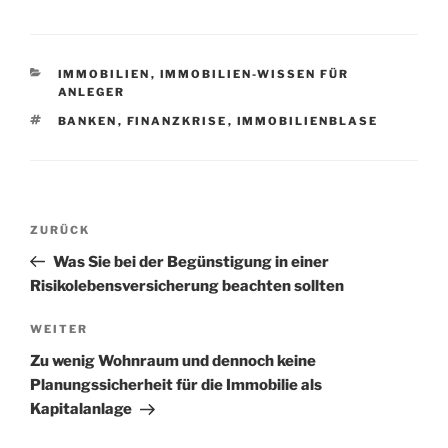
KATEGORIEN
IMMOBILIEN
,
IMMOBILIEN-WISSEN FÜR
ANLEGER
SCHLAGWÖRTER
BANKEN
,
FINANZKRISE
,
IMMOBILIENBLASE
Beitragsnavigation
Vorheriger
ZURÜCK
Beitrag
Was Sie bei der Begünstigung in einer
Risikolebensversicherung beachten sollten
Nächster
WEITER
Beitrag
Zu wenig Wohnraum und dennoch keine
Planungssicherheit für die Immobilie als
Kapitalanlage