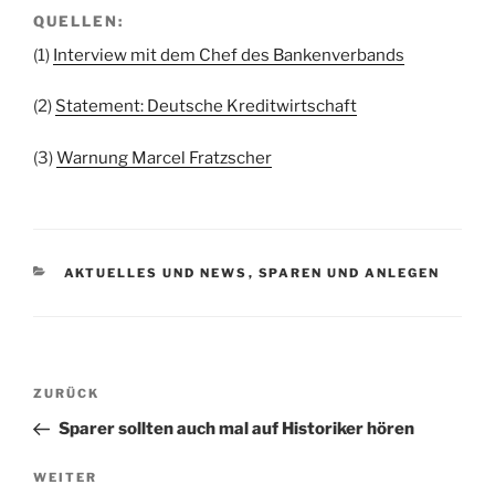
QUELLEN:
(1)
Interview mit dem Chef des Bankenverbands
(2)
Statement: Deutsche Kreditwirtschaft
(3)
Warnung Marcel Fratzscher
KATEGORIEN
AKTUELLES UND NEWS
,
SPAREN UND ANLEGEN
Beitragsnavigation
Vorheriger
ZURÜCK
Beitrag
Sparer sollten auch mal auf Historiker hören
Nächster
WEITER