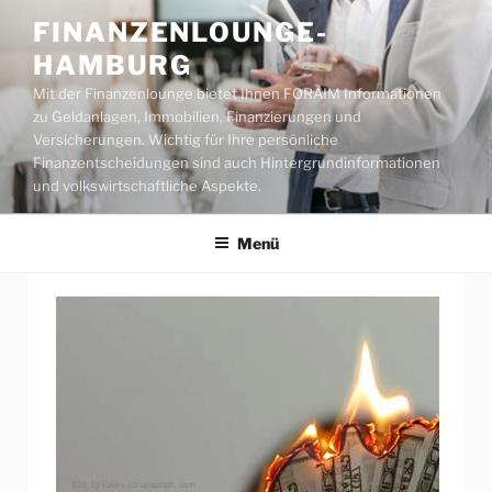
Zum
FINANZENLOUNGE-
Inhalt
HAMBURG
springen
Mit der Finanzenlounge bietet Ihnen FORAIM Informationen
zu Geldanlagen, Immobilien, Finanzierungen und
Versicherungen. Wichtig für Ihre persönliche
Finanzentscheidungen sind auch Hintergrundinformationen
und volkswirtschaftliche Aspekte.
Menü