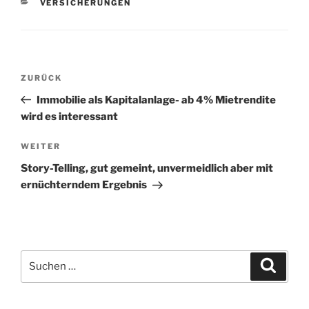
KATEGORIEN
VERSICHERUNGEN
Beitragsnavigation
Vorheriger
ZURÜCK
Beitrag
Immobilie als Kapitalanlage- ab 4% Mietrendite
wird es interessant
Nächster
WEITER
Beitrag
Story-Telling, gut gemeint, unvermeidlich aber mit
ernüchterndem Ergebnis
Suchen
Suche
nach: