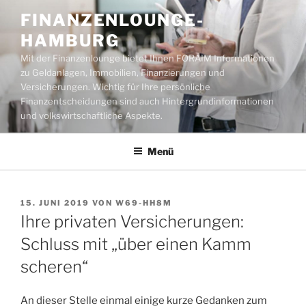
Zum
FINANZENLOUNGE-
Inhalt
HAMBURG
springen
Mit der Finanzenlounge bietet Ihnen FORAIM Informationen
zu Geldanlagen, Immobilien, Finanzierungen und
Versicherungen. Wichtig für Ihre persönliche
Finanzentscheidungen sind auch Hintergrundinformationen
und volkswirtschaftliche Aspekte.
Menü
VERÖFFENTLICHT
15. JUNI 2019
VON
W69-HH8M
AM
Ihre privaten Versicherungen:
Schluss mit „über einen Kamm
scheren“
An dieser Stelle einmal einige kurze Gedanken zum