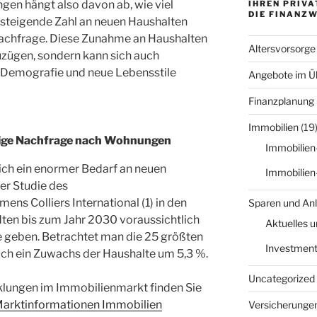
gen hängt also davon ab, wie viel
IHREN PRIVA
DIE FINANZ
k steigende Zahl an neuen Haushalten
Nachfrage. Diese Zunahme an Haushalten
Altersvorsorge
Zuzügen, sondern kann sich auch
e Demografie und neue Lebensstile
Angebote im Üb
Finanzplanung
Immobilien
(19
tige Nachfrage nach Wohnungen
Immobilien
ich ein enormer Bedarf an neuen
Immobilien
er Studie des
s Colliers International (1) in den
Sparen und An
ten bis zum Jahr 2030 voraussichtlich
Aktuelles 
e geben. Betrachtet man die 25 größten
Investment
och ein Zuwachs der Haushalte um 5,3 %.
Uncategorized
klungen im Immobilienmarkt finden Sie
arktinformationen Immobilien
Versicherunge