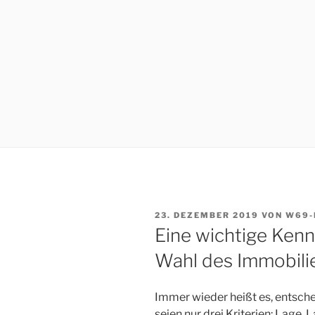
VERÖFFENTLICHT
23. DEZEMBER 2019
VON
W69-
AM
Eine wichtige Kennz
Wahl des Immobili
Immer wieder heißt es, entsche
seien nur drei Kriterien: Lage,