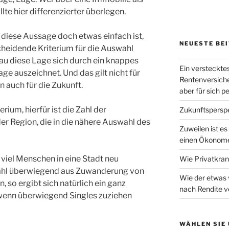
lte hier differenzierter überlegen.
diese Aussage doch etwas einfach ist,
NEUESTE BE
cheidende Kriterium für die Auswahl
au diese Lage sich durch ein knappes
Ein versteckte
e auszeichnet. Und das gilt nicht für
Rentenversiche
n auch für die Zukunft.
aber für sich 
erium, hierfür ist die Zahl
der
Zukunftsperspe
r Region, die in die nähere Auswahl des
Zuweilen ist es
einen Ökonome
e viel Menschen in eine Stadt neu
Wie Privatkran
 Zahl überwiegend aus Zuwanderung von
Wie der etwas 
 so ergibt sich natürlich ein ganz
nach Rendite v
wenn überwiegend Singles zuziehen
WÄHLEN SIE 