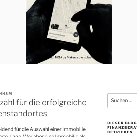
HH8M
Suchen
ahl für die erfolgreiche
nach:
enstandortes
DIESER BLOG
FINANZBERA
idend für die Auswahl einer Immobilie
BETRIEBEN.
 Lage, Lage. Wer aber eine Immobilie als