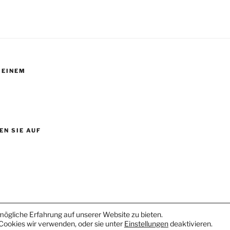
 EINEM
N SIE AUF
 von WordPress
ögliche Erfahrung auf unserer Website zu bieten.
Cookies wir verwenden, oder sie unter
Einstellungen
deaktivieren.