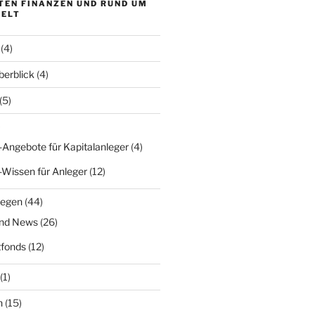
TEN FINANZEN UND RUND UM
WELT
(4)
erblick
(4)
(5)
)
-Angebote für Kapitalanleger
(4)
-Wissen für Anleger
(12)
legen
(44)
und News
(26)
fonds
(12)
(1)
n
(15)