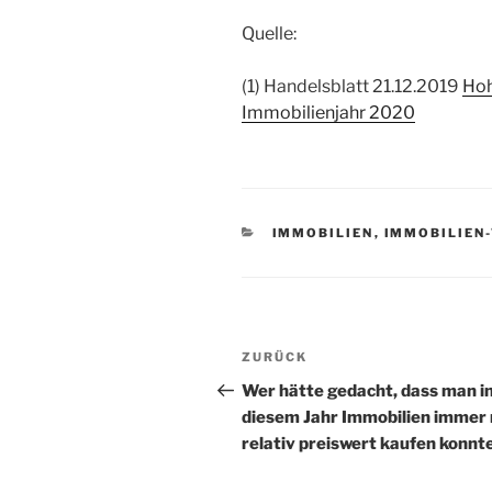
Quelle:
(1) Handelsblatt 21.12.2019
Hoh
Immobilienjahr 2020
KATEGORIEN
IMMOBILIEN
,
IMMOBILIEN
Beitragsnavigation
Vorheriger
ZURÜCK
Beitrag
Wer hätte gedacht, dass man i
diesem Jahr Immobilien immer
relativ preiswert kaufen konnt