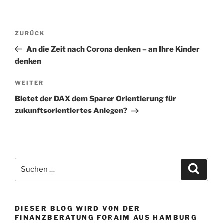
Beitragsnavigation
Vorheriger
ZURÜCK
Beitrag
An die Zeit nach Corona denken – an Ihre Kinder
denken
Nächster
WEITER
Beitrag
Bietet der DAX dem Sparer Orientierung für
zukunftsorientiertes Anlegen?
Suchen
Suche
nach:
DIESER BLOG WIRD VON DER
FINANZBERATUNG FORAIM AUS HAMBURG