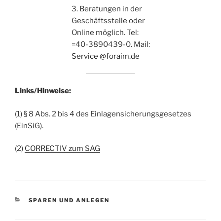
3. Beratungen in der
Geschäftsstelle oder
Online möglich. Tel:
=40-3890439-0. Mail:
Service @foraim.de
Links/Hinweise:
(1) § 8 Abs. 2 bis 4 des Einlagensicherungsgesetzes
(EinSiG).
(2)
CORRECTIV zum SAG
KATEGORIEN
SPAREN UND ANLEGEN