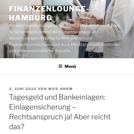
Zum
FINANZENLOUNGE-
Inhalt
HAMBURG
springen
Mit der Finanzenlounge bietet Ihnen FORAIM Informationen
zu Geldanlagen, Immobilien, Finanzierungen und
Versicherungen. Wichtig für Ihre persönliche
Finanzentscheidungen sind auch Hintergrundinformationen
und volkswirtschaftliche Aspekte.
Menü
VERÖFFENTLICHT
2. JUNI 2020
VON
W69-HH8M
AM
Tagesgeld und Bankeinlagen:
Einlagensicherung –
Rechtsanspruch ja! Aber reicht
das?