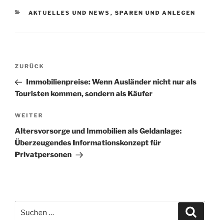
KATEGORIEN
AKTUELLES UND NEWS
,
SPAREN UND ANLEGEN
Beitragsnavigation
Vorheriger
ZURÜCK
Beitrag
Immobilienpreise: Wenn Ausländer nicht nur als
Touristen kommen, sondern als Käufer
Nächster
WEITER
Beitrag
Altersvorsorge und Immobilien als Geldanlage:
Überzeugendes Informationskonzept für
Privatpersonen
Suchen
Suche
nach: